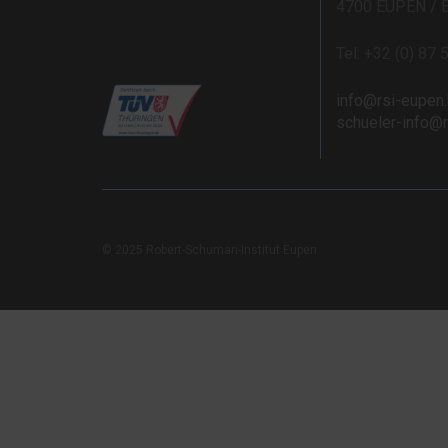
4700 EUPEN / 
Tel: +32 (0) 87 
info@rsi-eupen
schueler-info@
© 2025 Robert-Schuman-Institut Eupen