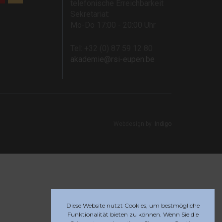
telefonische Erreichbarkeit
Sekretariat:
Mo-Do 17:00 - 20:00 Uhr
Tel: +32 (0) 87 59 12 80
akademie@rsi-eupen.be
Webdesign by
Indigo
Diese Website nutzt Cookies, um bestmögliche
Funktionalität bieten zu können. Wenn Sie die