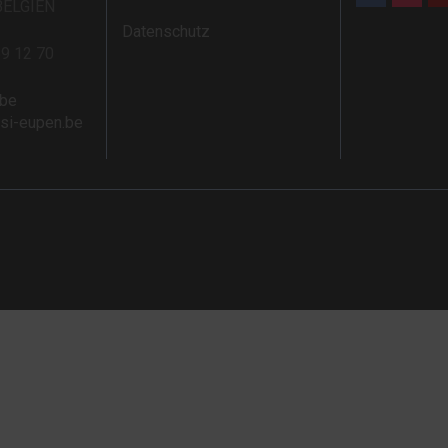
BELGIEN
Datenschutz
59 12 70
.be
rsi-eupen.be