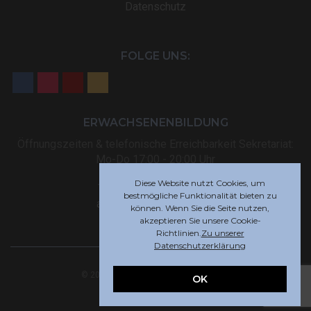
Datenschutz
FOLGE UNS:
ERWACHSENENBILDUNG
Öffnungszeiten & telefonische Erreichbarkeit Sekretariat:
Mo-Do 17:00 - 20:00 Uhr
Diese Website nutzt Cookies, um
Tel: +32 (0) 87 59 12 80
bestmögliche Funktionalität bieten zu
akademie@rsi-eupen.be
können. Wenn Sie die Seite nutzen,
akzeptieren Sie unsere Cookie-
Richtlinien.
Zu unserer
Datenschutzerklärung
© 2025 Robert-Schuman-Institut Eupen
OK
Webdesign by
Indigo