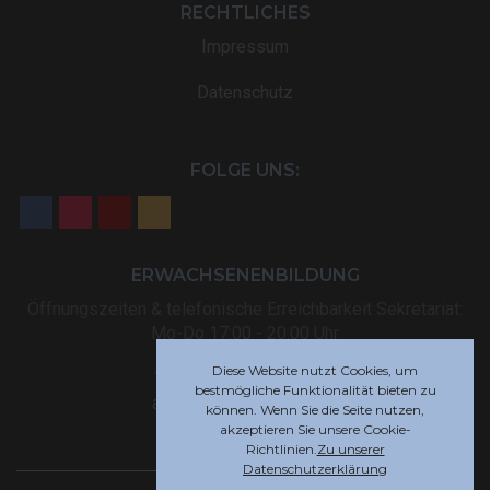
RECHTLICHES
Impressum
Datenschutz
FOLGE UNS:
ERWACHSENENBILDUNG
Öffnungszeiten & telefonische Erreichbarkeit Sekretariat:
Mo-Do 17:00 - 20:00 Uhr
Diese Website nutzt Cookies, um
Tel: +32 (0) 87 59 12 80
bestmögliche Funktionalität bieten zu
akademie@rsi-eupen.be
können. Wenn Sie die Seite nutzen,
akzeptieren Sie unsere Cookie-
Richtlinien.
Zu unserer
Datenschutzerklärung