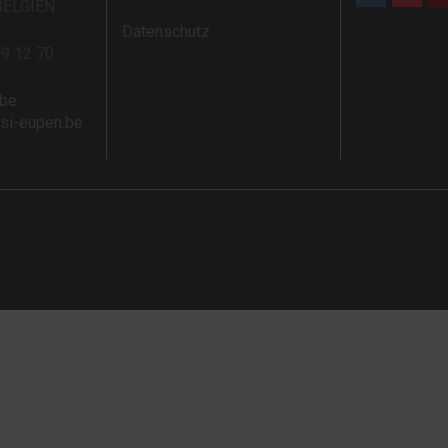
BELGIEN
Datenschutz
59 12 70
.be
rsi-eupen.be