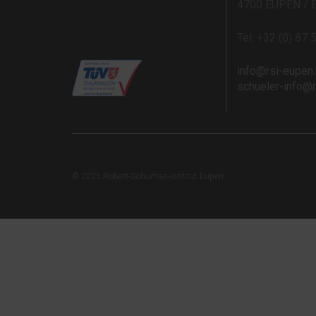
4700 EUPEN / 
Tel: +32 (0) 87 
info@rsi-eupen
schueler-info@
© 2025 Robert-Schuman-Institut Eupen