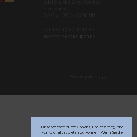
telefonische Erreichbarkeit
Sekretariat:
Mo-Do 17:00 - 20:00 Uhr
Tel: +32 (0) 87 59 12 80
akademie@rsi-eupen.be
Webdesign by
Indigo
Diese Website nutzt Cookies, um bestmögliche
Funktionalität bieten zu können. Wenn Sie die