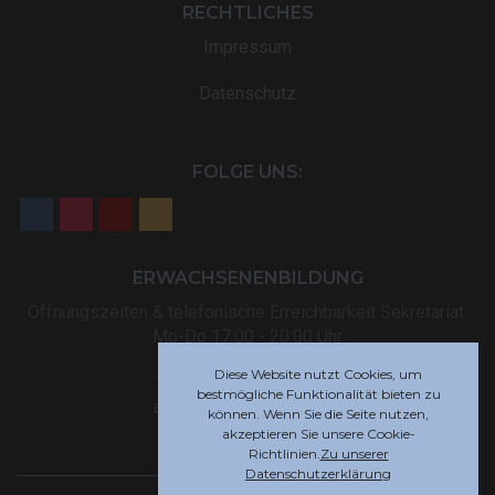
RECHTLICHES
Impressum
Datenschutz
FOLGE UNS:
ERWACHSENENBILDUNG
Öffnungszeiten & telefonische Erreichbarkeit Sekretariat:
Mo-Do 17:00 - 20:00 Uhr
Diese Website nutzt Cookies, um
Tel: +32 (0) 87 59 12 80
bestmögliche Funktionalität bieten zu
akademie@rsi-eupen.be
können. Wenn Sie die Seite nutzen,
akzeptieren Sie unsere Cookie-
Richtlinien.
Zu unserer
Datenschutzerklärung