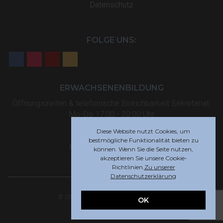
Datenschutz
FOLGE UNS:
ERWACHSENENBILDUNG
Öffnungszeiten & telefonische Erreichbarkeit Sekretariat:
Mo-Do 17:00 - 20:00 Uhr
Diese Website nutzt Cookies, um
Tel: +32 (0) 87 59 12 80
bestmögliche Funktionalität bieten zu
akademie@rsi-eupen.be
können. Wenn Sie die Seite nutzen,
akzeptieren Sie unsere Cookie-
Richtlinien.
Zu unserer
Datenschutzerklärung
© 2025 Robert-Schuman-Institut Eupen
OK
Webdesign by
Indigo