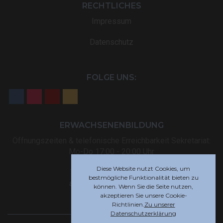
RECHTLICHES
Impressum
Datenschutz
FOLGE UNS:
ERWACHSENENBILDUNG
Öffnungszeiten & telefonische Erreichbarkeit Sekretariat:
Mo-Do 17:00 - 20:00 Uhr
Diese Website nutzt Cookies, um
Tel: +32 (0) 87 59 12 80
bestmögliche Funktionalität bieten zu
akademie@rsi-eupen.be
können. Wenn Sie die Seite nutzen,
akzeptieren Sie unsere Cookie-
Richtlinien.
Zu unserer
Datenschutzerklärung