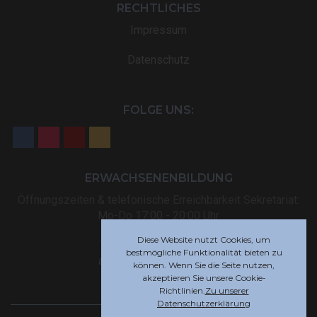
RECHTLICHES
Impressum
Datenschutz
FOLGE UNS:
ERWACHSENENBILDUNG
Öffnungszeiten & telefonische Erreichbarkeit Sekretariat:
Mo-Do 17:00 - 20:00 Uhr
Diese Website nutzt Cookies, um
Tel: +32 (0) 87 59 12 80
bestmögliche Funktionalität bieten zu
akademie@rsi-eupen.be
können. Wenn Sie die Seite nutzen,
akzeptieren Sie unsere Cookie-
Richtlinien.
Zu unserer
Datenschutzerklärung