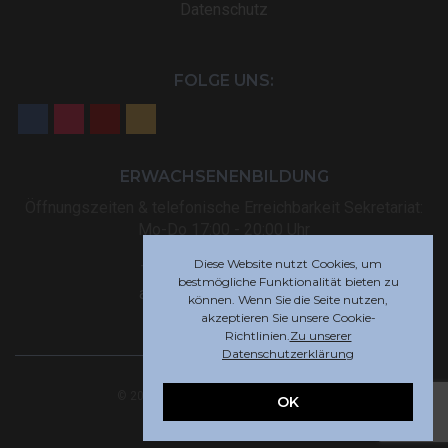
Datenschutz
FOLGE UNS:
ERWACHSENENBILDUNG
Öffnungszeiten & telefonische Erreichbarkeit Sekretariat:
Mo-Do 17:00 - 20:00 Uhr
Diese Website nutzt Cookies, um
Tel: +32 (0) 87 59 12 80
bestmögliche Funktionalität bieten zu
akademie@rsi-eupen.be
können. Wenn Sie die Seite nutzen,
akzeptieren Sie unsere Cookie-
Richtlinien.
Zu unserer
Datenschutzerklärung
© 2025 Robert-Schuman-Institut Eupen
OK
Webdesign by
Indigo