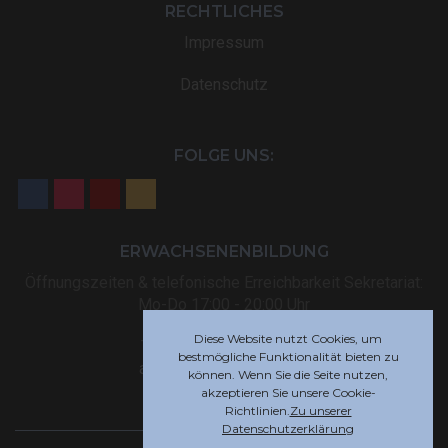
RECHTLICHES
Impressum
Datenschutz
FOLGE UNS:
ERWACHSENENBILDUNG
Öffnungszeiten & telefonische Erreichbarkeit Sekretariat:
Mo-Do 17:00 - 20:00 Uhr
Diese Website nutzt Cookies, um
Tel: +32 (0) 87 59 12 80
bestmögliche Funktionalität bieten zu
akademie@rsi-eupen.be
können. Wenn Sie die Seite nutzen,
akzeptieren Sie unsere Cookie-
Richtlinien.
Zu unserer
Datenschutzerklärung