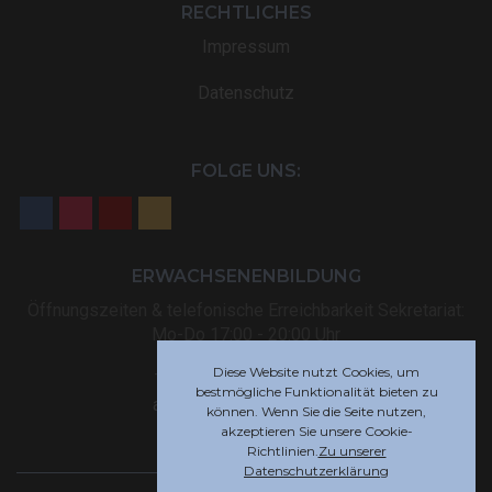
RECHTLICHES
Impressum
Datenschutz
FOLGE UNS:
ERWACHSENENBILDUNG
Öffnungszeiten & telefonische Erreichbarkeit Sekretariat:
Mo-Do 17:00 - 20:00 Uhr
Diese Website nutzt Cookies, um
Tel: +32 (0) 87 59 12 80
bestmögliche Funktionalität bieten zu
akademie@rsi-eupen.be
können. Wenn Sie die Seite nutzen,
akzeptieren Sie unsere Cookie-
Richtlinien.
Zu unserer
Datenschutzerklärung