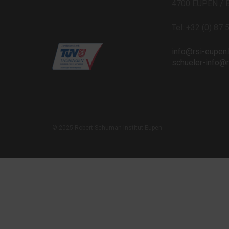
4700 EUPEN / 
Tel: +32 (0) 87 
info@rsi-eupen
schueler-info@
© 2025 Robert-Schuman-Institut Eupen