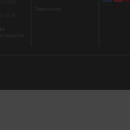
BELGIEN
Datenschutz
59 12 70
.be
rsi-eupen.be