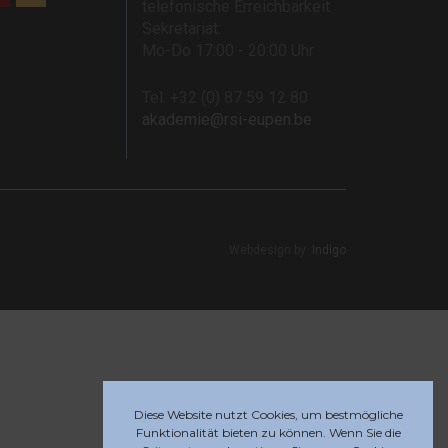
telefonische Erreichbarkeit
Sekretariat:
Mo-Do 17:00 - 20:00 Uhr
Tel: +32 (0) 87 59 12 80
akademie@rsi-eupen.be
Webdesign by
Indigo
Diese Website nutzt Cookies, um bestmögliche
Funktionalität bieten zu können. Wenn Sie die