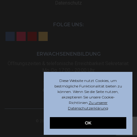
Datenschutz
FOLGE UNS:
ERWACHSENENBILDUNG
Öffnungszeiten & telefonische Erreichbarkeit Sekretariat:
Mo-Do 17:00 - 20:00 Uhr
Diese Website nutzt Cookies, um
Tel: +32 (0) 87 59 12 80
bestmögliche Funktionalität bieten zu
akademie@rsi-eupen.be
können. Wenn Sie die Seite nutzen,
akzeptieren Sie unsere Cookie-
Richtlinien.
Zu unserer
Datenschutzerklärung
© 2025 Robert-Schuman-Institut Eupen
OK
Webdesign by
Indigo