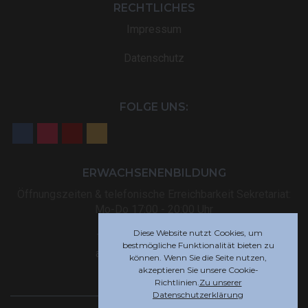
RECHTLICHES
Impressum
Datenschutz
FOLGE UNS:
ERWACHSENENBILDUNG
Öffnungszeiten & telefonische Erreichbarkeit Sekretariat:
Mo-Do 17:00 - 20:00 Uhr
Diese Website nutzt Cookies, um
Tel: +32 (0) 87 59 12 80
bestmögliche Funktionalität bieten zu
akademie@rsi-eupen.be
können. Wenn Sie die Seite nutzen,
akzeptieren Sie unsere Cookie-
Richtlinien.
Zu unserer
Datenschutzerklärung