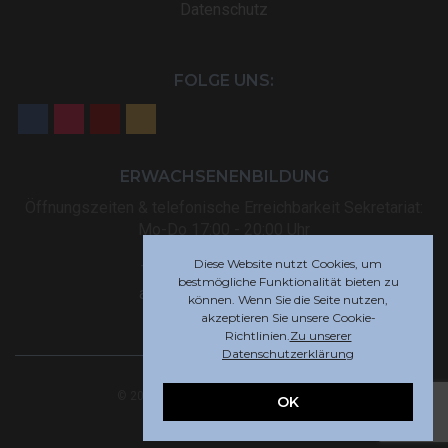
Datenschutz
FOLGE UNS:
ERWACHSENENBILDUNG
Öffnungszeiten & telefonische Erreichbarkeit Sekretariat:
Mo-Do 17:00 - 20:00 Uhr
Diese Website nutzt Cookies, um
Tel: +32 (0) 87 59 12 80
bestmögliche Funktionalität bieten zu
akademie@rsi-eupen.be
können. Wenn Sie die Seite nutzen,
akzeptieren Sie unsere Cookie-
Richtlinien.
Zu unserer
Datenschutzerklärung
© 2025 Robert-Schuman-Institut Eupen
OK
Webdesign by
Indigo