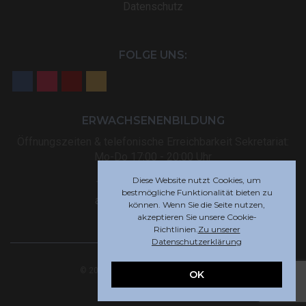
Datenschutz
FOLGE UNS:
ERWACHSENENBILDUNG
Öffnungszeiten & telefonische Erreichbarkeit Sekretariat:
Mo-Do 17:00 - 20:00 Uhr
Diese Website nutzt Cookies, um
Tel: +32 (0) 87 59 12 80
bestmögliche Funktionalität bieten zu
akademie@rsi-eupen.be
können. Wenn Sie die Seite nutzen,
akzeptieren Sie unsere Cookie-
Richtlinien.
Zu unserer
Datenschutzerklärung
© 2025 Robert-Schuman-Institut Eupen
OK
Webdesign by
Indigo