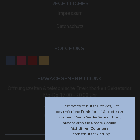
RECHTLICHES
Impressum
Datenschutz
FOLGE UNS:
ERWACHSENENBILDUNG
Öffnungszeiten & telefonische Erreichbarkeit Sekretariat:
Mo-Do 17:00 - 20:00 Uhr
Diese Website nutzt Cookies, um
Tel: +32 (0) 87 59 12 80
bestmögliche Funktionalität bieten zu
akademie@rsi-eupen.be
können. Wenn Sie die Seite nutzen,
akzeptieren Sie unsere Cookie-
Richtlinien.
Zu unserer
Datenschutzerklärung