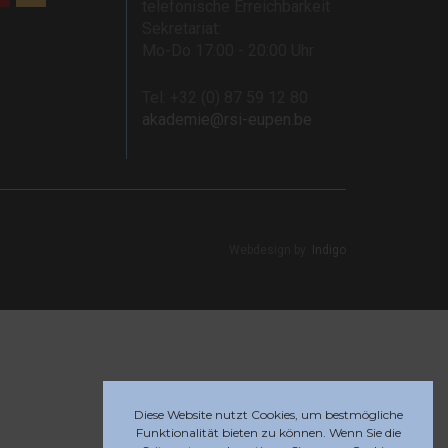
telefonische Erreichbarkeit
Sekretariat:
Mo-Do 17:00 - 20:00 Uhr
Tel: +32 (0) 87 59 12 80
akademie@rsi-eupen.be
Webdesign by
Indigo
Diese Website nutzt Cookies, um bestmögliche
Funktionalität bieten zu können. Wenn Sie die