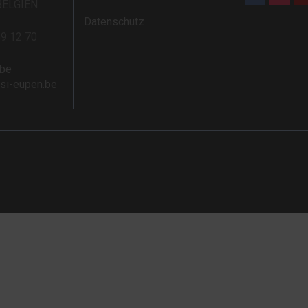
BELGIEN
Datenschutz
59 12 70
.be
rsi-eupen.be