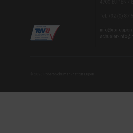
4700 EUPEN / 
Tel: +32 (0) 87 
info@rsi-eupen
schueler-info@
© 2025 Robert-Schuman-Institut Eupen