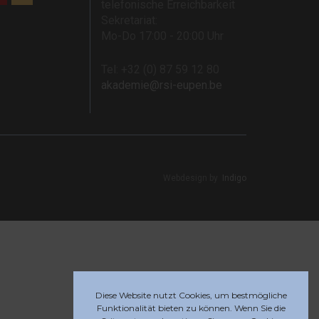
telefonische Erreichbarkeit
Sekretariat:
Mo-Do 17:00 - 20:00 Uhr
Tel: +32 (0) 87 59 12 80
akademie@rsi-eupen.be
Webdesign by
Indigo
Diese Website nutzt Cookies, um bestmögliche
Funktionalität bieten zu können. Wenn Sie die