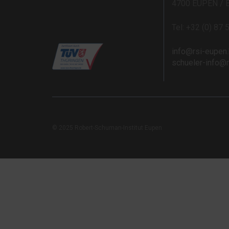
4700 EUPEN / 
Tel: +32 (0) 87 
info@rsi-eupen
schueler-info@
© 2025 Robert-Schuman-Institut Eupen