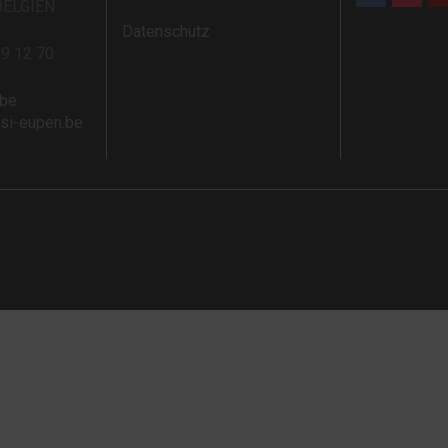
BELGIEN
Datenschutz
59 12 70
.be
rsi-eupen.be