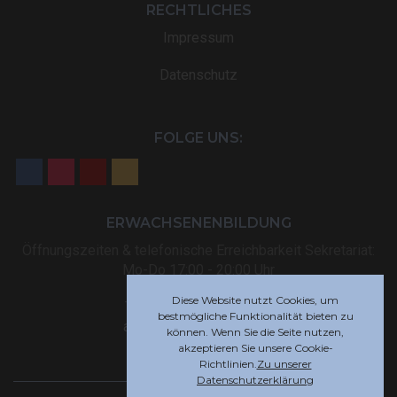
RECHTLICHES
Impressum
Datenschutz
FOLGE UNS:
ERWACHSENENBILDUNG
Öffnungszeiten & telefonische Erreichbarkeit Sekretariat:
Mo-Do 17:00 - 20:00 Uhr
Diese Website nutzt Cookies, um
Tel: +32 (0) 87 59 12 80
bestmögliche Funktionalität bieten zu
akademie@rsi-eupen.be
können. Wenn Sie die Seite nutzen,
akzeptieren Sie unsere Cookie-
Richtlinien.
Zu unserer
Datenschutzerklärung