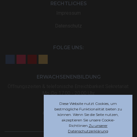
RECHTLICHES
Impressum
Datenschutz
FOLGE UNS:
ERWACHSENENBILDUNG
Öffnungszeiten & telefonische Erreichbarkeit Sekretariat:
Mo-Do 17:00 - 20:00 Uhr
Diese Website nutzt Cookies, um
Tel: +32 (0) 87 59 12 80
bestmögliche Funktionalität bieten zu
akademie@rsi-eupen.be
können. Wenn Sie die Seite nutzen,
akzeptieren Sie unsere Cookie-
Richtlinien.
Zu unserer
Datenschutzerklärung