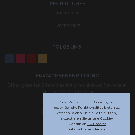
RECHTLICHES
Impressum
Datenschutz
FOLGE UNS:
ERWACHSENENBILDUNG
Öffnungszeiten & telefonische Erreichbarkeit Sekretariat:
Mo-Do 17:00 - 20:00 Uhr
Diese Website nutzt Cookies, um
Tel: +32 (0) 87 59 12 80
bestmögliche Funktionalität bieten zu
akademie@rsi-eupen.be
können. Wenn Sie die Seite nutzen,
akzeptieren Sie unsere Cookie-
Richtlinien.
Zu unserer
Datenschutzerklärung