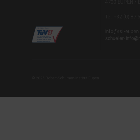
4700 EUPEN / 
Tel: +32 (0) 87 
info@rsi-eupen
schueler-info@
© 2025 Robert-Schuman-Institut Eupen