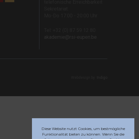
telefonische Erreichbarkeit
Sekretariat:
Mo-Do 17:00 - 20:00 Uhr
Tel: +32 (0) 87 59 12 80
akademie@rsi-eupen.be
Webdesign by
Indigo
Diese Website nutzt Cookies, um bestmögliche
Funktionalität bieten zu können. Wenn Sie die