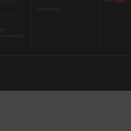
BELGIEN
Datenschutz
59 12 70
.be
rsi-eupen.be