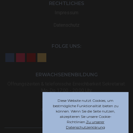
RECHTLICHES
Impressum
Datenschutz
FOLGE UNS:
ERWACHSENENBILDUNG
Öffnungszeiten & telefonische Erreichbarkeit Sekretariat:
Mo-Do 17:00 - 20:00 Uhr
Diese Website nutzt Cookies, um
Tel: +32 (0) 87 59 12 80
bestmögliche Funktionalität bieten zu
akademie@rsi-eupen.be
können. Wenn Sie die Seite nutzen,
akzeptieren Sie unsere Cookie-
Richtlinien.
Zu unserer
Datenschutzerklärung