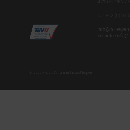
4700 EUPEN / 
Tel: +32 (0) 87 
info@rsi-eupen
schueler-info@
© 2025 Robert-Schuman-Institut Eupen