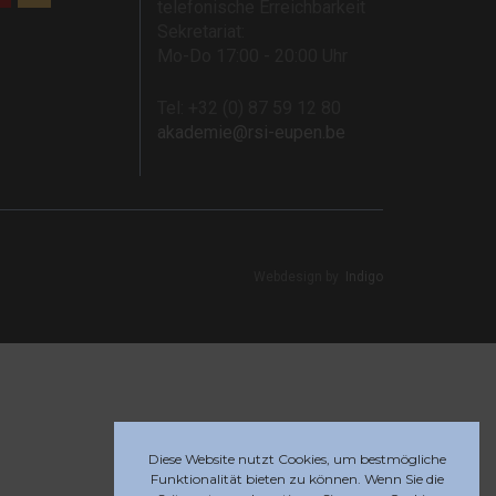
telefonische Erreichbarkeit
Sekretariat:
Mo-Do 17:00 - 20:00 Uhr
Tel: +32 (0) 87 59 12 80
akademie@rsi-eupen.be
Webdesign by
Indigo
Diese Website nutzt Cookies, um bestmögliche
Funktionalität bieten zu können. Wenn Sie die