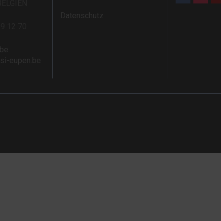
BELGIEN
Datenschutz
59 12 70
.be
rsi-eupen.be