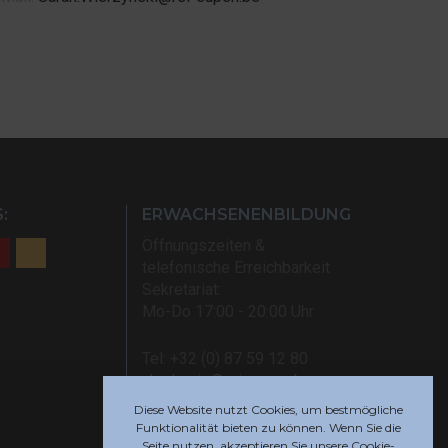
:
ERWACHSENENBILDUNG
Öffnungszeiten &
telefonische Erreichbarkeit
Sekretariat:
Mo-Do 17:00 - 20:00 Uhr
Tel: +32 (0) 87 59 12 80
akademie@rsi-eupen.be
Diese Website nutzt Cookies, um bestmögliche
Funktionalität bieten zu können. Wenn Sie die
Seite nutzen, akzeptieren Sie unsere Cookie-