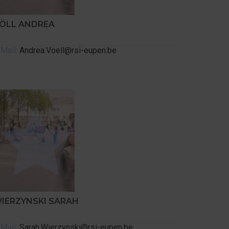
ÖLL ANDREA
Mail:
Andrea.Voell@rsi-eupen.be
IERZYNSKI SARAH
Mail:
Sarah.Wierzynski@rsi-eupen.be