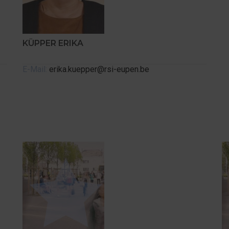
KÜPPER ERIKA
E-Mail:
erika.kuepper@rsi-eupen.be