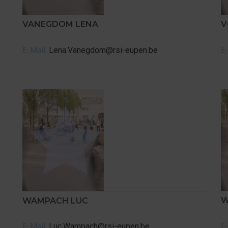
VANEGDOM LENA
V
E-Mail:
Lena.Vanegdom@rsi-eupen.be
E-
W
WAMPACH LUC
E-Mail:
Luc.Wampach@rsi-eupen.be
E-