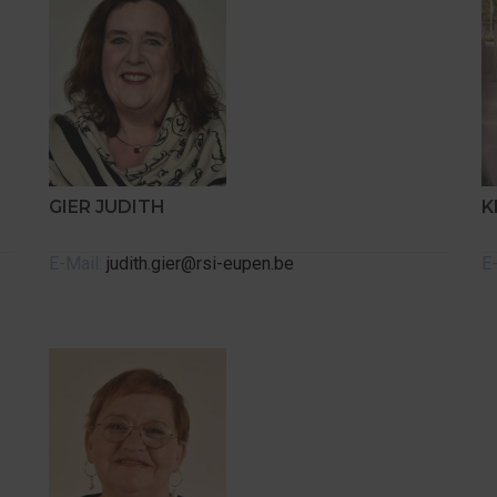
GIER JUDITH
K
E-Mail:
judith.gier@rsi-eupen.be
E-