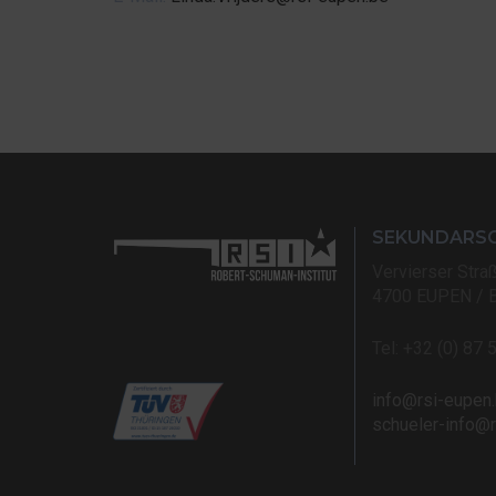
SEKUNDARS
Vervierser Stra
4700 EUPEN / 
Tel: +32 (0) 87 
info@rsi-eupen
schueler-info@