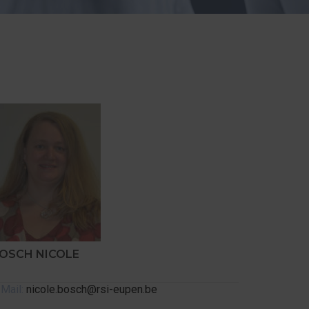
OSCH NICOLE
-Mail:
nicole.bosch@rsi-eupen.be