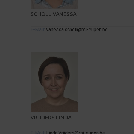
SCHOLL VANESSA
E-Mail:
vanessa.scholl@rsi-eupen.be
VRIJDERS LINDA
E-Mail:
Linda.Vrijders@rsi-eupen.be