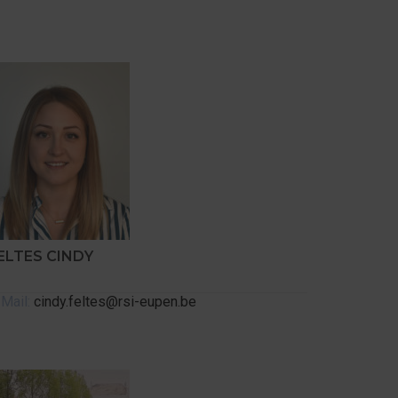
ELTES CINDY
-Mail:
cindy.feltes@rsi-eupen.be