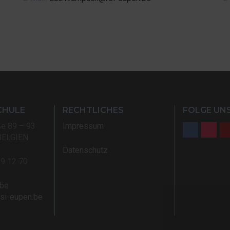
CHULE
RECHTLICHES
FOLGE UNS
ße 89 – 93
Impressum
BELGIEN
Datenschutz
59 12 70
.be
rsi-eupen.be