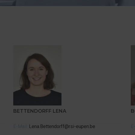
BETTENDORFF LENA
B
E-Mail:
Lena.Bettendorff@rsi-eupen.be
E