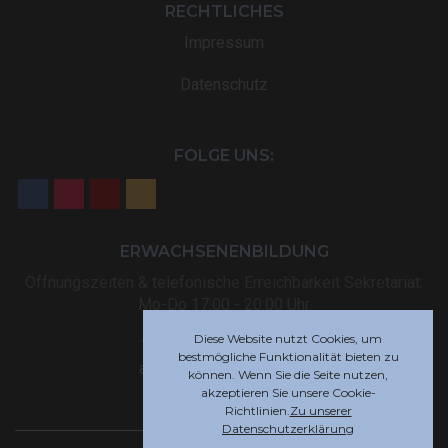
RECHTLICHES
Impressum
Datenschutz
FOLGE UNS:
ERWACHSENENBILDUNG
Öffnungszeiten & telefonische Erreichbarkeit Sekretariat:
Mo-Do 17:00 - 20:00 Uhr
Diese Website nutzt Cookies, um
Tel: +32 (0) 87 59 12 80
bestmögliche Funktionalität bieten zu
akademie@rsi-eupen.be
können. Wenn Sie die Seite nutzen,
akzeptieren Sie unsere Cookie-
Richtlinien.
Zu unserer
Datenschutzerklärung