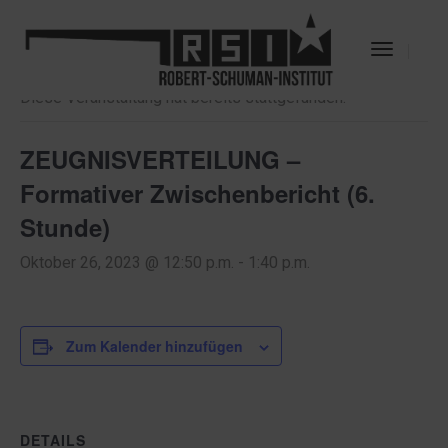
« Alle Veranstaltungen
Toggle
Navigat
Diese Veranstaltung hat bereits stattgefunden.
ZEUGNISVERTEILUNG –
Formativer Zwischenbericht (6.
Stunde)
Oktober 26, 2023 @ 12:50 p.m.
-
1:40 p.m.
Zum Kalender hinzufügen
DETAILS