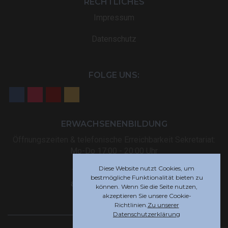
RECHTLICHES
Impressum
Datenschutz
FOLGE UNS:
ERWACHSENENBILDUNG
Öffnungszeiten & telefonische Erreichbarkeit Sekretariat:
Mo-Do 17:00 - 20:00 Uhr
Diese Website nutzt Cookies, um
Tel: +32 (0) 87 59 12 80
bestmögliche Funktionalität bieten zu
akademie@rsi-eupen.be
können. Wenn Sie die Seite nutzen,
akzeptieren Sie unsere Cookie-
Richtlinien.
Zu unserer
Datenschutzerklärung