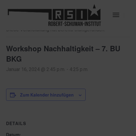
« Alle Veranstaltungen
Toggle
Navigat
Diese Veranstaltung hat bereits stattgefunden.
Workshop Nachhaltigkeit – 7. BU
BKG
Januar 16, 2024 @ 2:45 p.m.
-
4:25 p.m.
Zum Kalender hinzufügen
DETAILS
Datum: