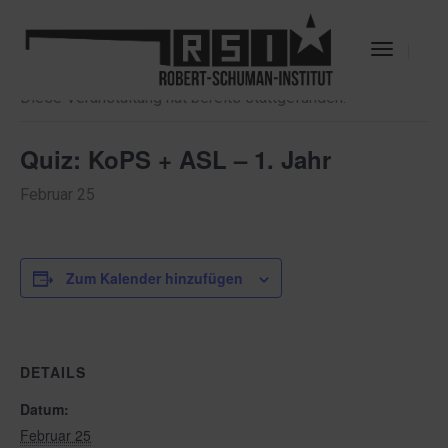
« Alle Veranstaltungen
Toggle
Navigat
Diese Veranstaltung hat bereits stattgefunden.
Quiz: KoPS + ASL – 1. Jahr
Februar 25
Zum Kalender hinzufügen
DETAILS
Datum:
Februar 25