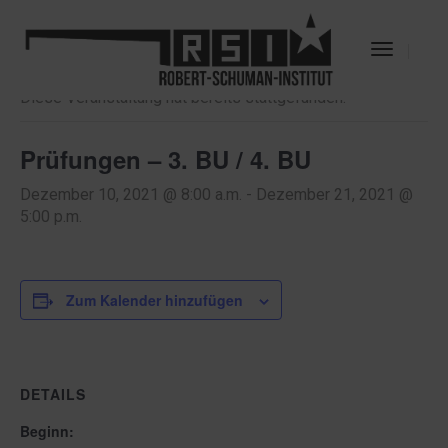
« Alle Veranstaltungen
Toggle
Navigat
Diese Veranstaltung hat bereits stattgefunden.
Prüfungen – 3. BU / 4. BU
Dezember 10, 2021 @ 8:00 a.m.
-
Dezember 21, 2021 @
5:00 p.m.
Zum Kalender hinzufügen
DETAILS
Beginn: