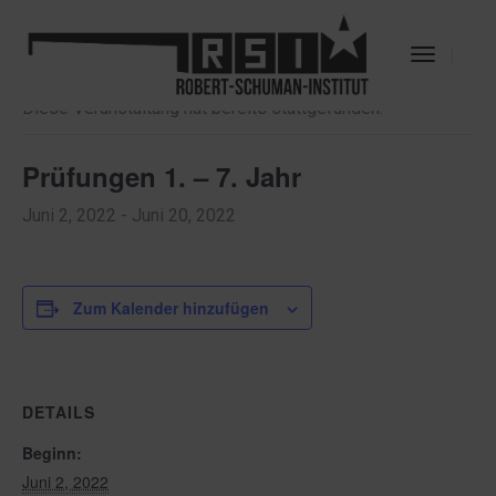
« Alle Veranstaltungen
Toggle
Navigat
Diese Veranstaltung hat bereits stattgefunden.
Prüfungen 1. – 7. Jahr
Juni 2, 2022
-
Juni 20, 2022
Zum Kalender hinzufügen
DETAILS
Beginn:
Juni 2, 2022