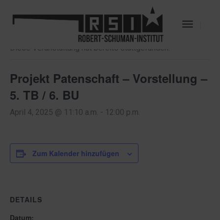
« Alle Veranstaltungen
Toggle
Navigat
Diese Veranstaltung hat bereits stattgefunden.
Projekt Patenschaft – Vorstellung –
5. TB / 6. BU
April 4, 2025 @ 11:10 a.m.
-
12:00 p.m.
Zum Kalender hinzufügen
DETAILS
Datum: