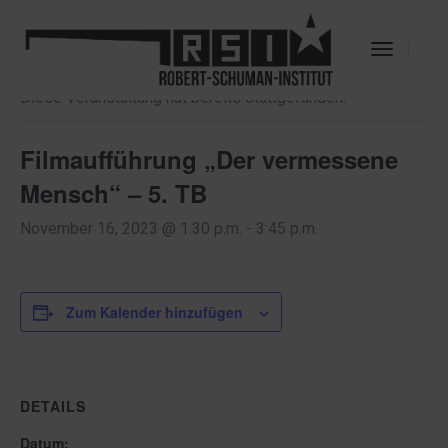
« Alle Veranstaltungen
Toggle
Navigat
Diese Veranstaltung hat bereits stattgefunden.
Filmaufführung „Der vermessene
Mensch“ – 5. TB
November 16, 2023 @ 1:30 p.m.
-
3:45 p.m.
Zum Kalender hinzufügen
DETAILS
Datum: