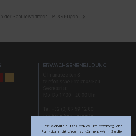
h der Schülervertreter – PDG Eupen
:
ERWACHSENENBILDUNG
Öffnungszeiten &
telefonische Erreichbarkeit
Sekretariat:
Mo-Do 17:00 - 20:00 Uhr
Tel: +32 (0) 87 59 12 80
akademie@rsi-eupen.be
Diese Website nutzt Cookies, um bestmögliche
Funktionalität bieten zu können. Wenn Sie die