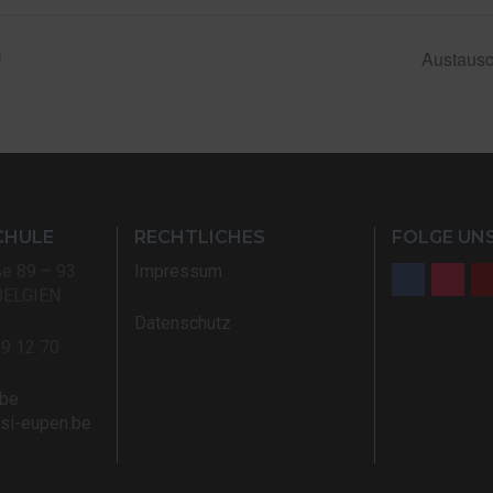
U
Austausc
CHULE
RECHTLICHES
FOLGE UNS
ße 89 – 93
Impressum
BELGIEN
Datenschutz
59 12 70
.be
rsi-eupen.be