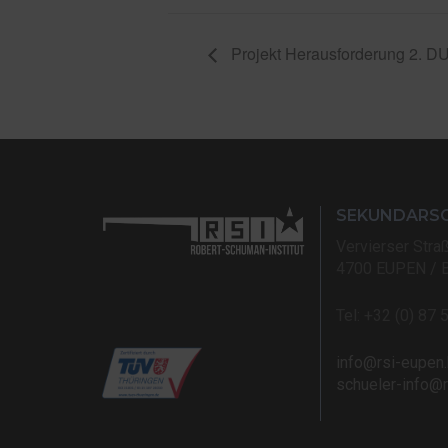
Projekt Herausforderung 2. D
SEKUNDARS
Vervierser Stra
4700 EUPEN / 
Tel: +32 (0) 87 
info@rsi-eupen
schueler-info@