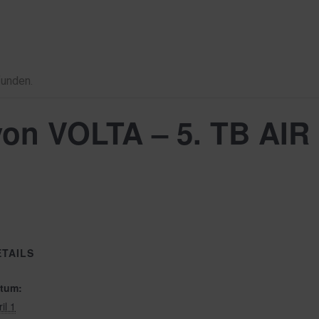
funden.
von VOLTA – 5. TB AIR
ETAILS
tum:
il 1