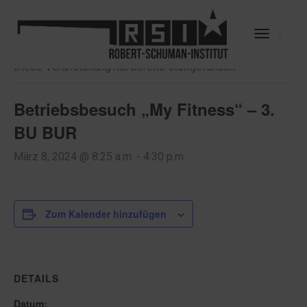
« Alle Veranstaltungen
Toggle
Navigat
Diese Veranstaltung hat bereits stattgefunden.
Betriebsbesuch „My Fitness“ – 3.
BU BUR
März 8, 2024 @ 8:25 a.m.
-
4:30 p.m.
Zum Kalender hinzufügen
DETAILS
Datum: