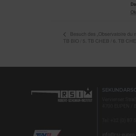
Da
Ok
Besuch des „Observatoire du mo
TB BIO / 5. TB CHEB / 6. TB CH
SEKUNDARS
Vervierser Stra
4700 EUPEN / 
Tel: +32 (0) 87 
info@rsi-eupen