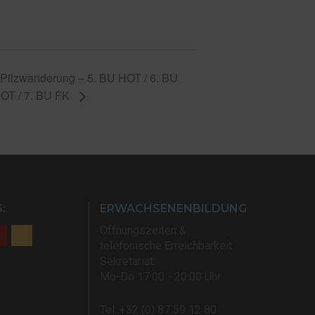
Pilzwanderung – 5. BU HOT / 6. BU
OT / 7. BU FK
:
ERWACHSENENBILDUNG
Öffnungszeiten &
telefonische Erreichbarkeit
Sekretariat:
Mo-Do 17:00 - 20:00 Uhr
Tel: +32 (0) 87 59 12 80