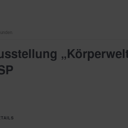
funden.
sstellung „Körperwelt
BSP
ETAILS