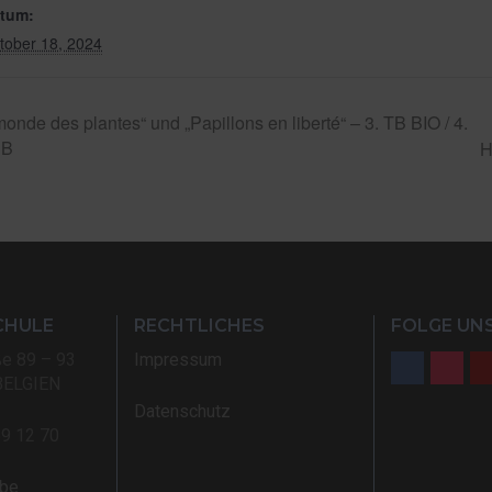
tum:
tober 18, 2024
nde des plantes“ und „Papillons en liberté“ – 3. TB BIO / 4.
EB
H
CHULE
RECHTLICHES
FOLGE UNS
ße 89 – 93
Impressum
BELGIEN
Datenschutz
59 12 70
.be