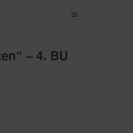
Toggle
Navigation
en“ – 4. BU