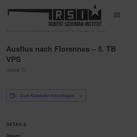
« Alle Veranstaltungen
Toggle
Navigat
Diese Veranstaltung hat bereits stattgefunden.
Ausflus nach Florennes – 5. TB
VPS
Januar 22
Zum Kalender hinzufügen
DETAILS
Datum: