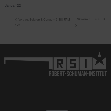
Januar 22
Skireise 3. TB / 4. TB
Vortrag: Belgien & Congo – 6. BU FAM
1+2