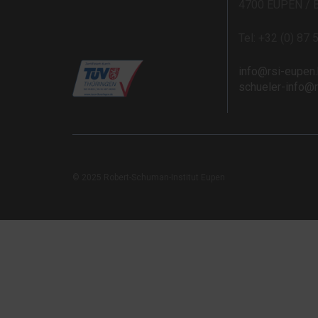
4700 EUPEN / 
Tel: +32 (0) 87 
info@rsi-eupen
schueler-info@
© 2025 Robert-Schuman-Institut Eupen