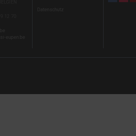
BELGIEN
Datenschutz
59 12 70
.be
rsi-eupen.be