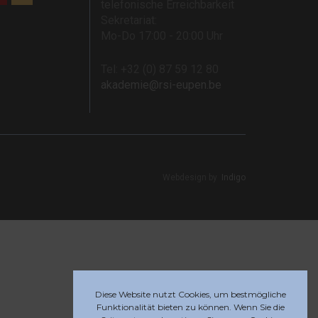
telefonische Erreichbarkeit
Sekretariat:
Mo-Do 17:00 - 20:00 Uhr
Tel: +32 (0) 87 59 12 80
akademie@rsi-eupen.be
Webdesign by
Indigo
Diese Website nutzt Cookies, um bestmögliche
Funktionalität bieten zu können. Wenn Sie die