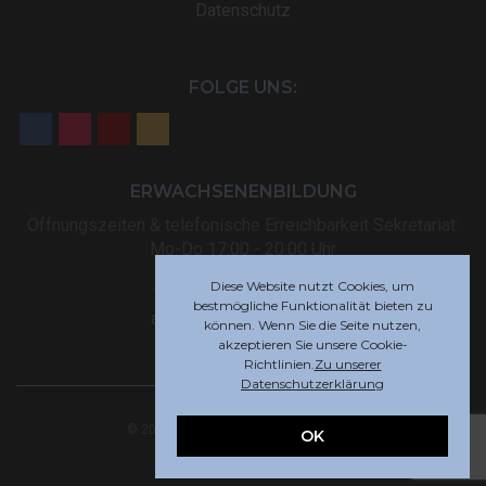
Datenschutz
FOLGE UNS:
ERWACHSENENBILDUNG
Öffnungszeiten & telefonische Erreichbarkeit Sekretariat:
Mo-Do 17:00 - 20:00 Uhr
Diese Website nutzt Cookies, um
Tel: +32 (0) 87 59 12 80
bestmögliche Funktionalität bieten zu
akademie@rsi-eupen.be
können. Wenn Sie die Seite nutzen,
akzeptieren Sie unsere Cookie-
Richtlinien.
Zu unserer
Datenschutzerklärung
© 2025 Robert-Schuman-Institut Eupen
OK
Webdesign by
Indigo