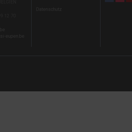
BELGIEN
Datenschutz
59 12 70
.be
rsi-eupen.be