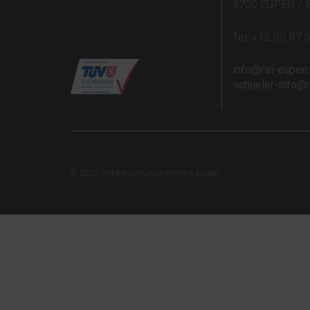
4700 EUPEN / 
Tel: +32 (0) 87 
info@rsi-eupen
schueler-info@
© 2025 Robert-Schuman-Institut Eupen