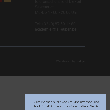
telefonische Erreichbarkeit
Sekretariat:
Mo-Do 17:00 - 20:00 Uhr
Tel: +32 (0) 87 59 12 80
akademie@rsi-eupen.be
Webdesign by
Indigo
Diese Website nutzt Cookies, um bestmögliche
Funktionalität bieten zu können. Wenn Sie die