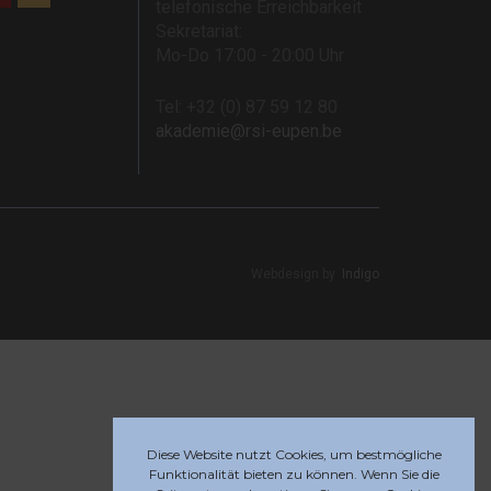
telefonische Erreichbarkeit
Sekretariat:
Mo-Do 17:00 - 20:00 Uhr
Tel: +32 (0) 87 59 12 80
akademie@rsi-eupen.be
Webdesign by
Indigo
Diese Website nutzt Cookies, um bestmögliche
Funktionalität bieten zu können. Wenn Sie die