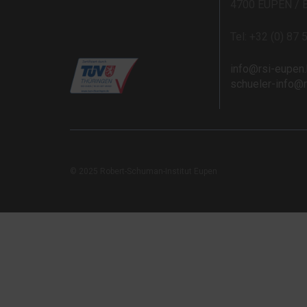
4700 EUPEN / 
Tel: +32 (0) 87 
info@rsi-eupen
schueler-info@
© 2025 Robert-Schuman-Institut Eupen