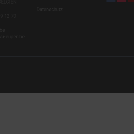
BELGIEN
Datenschutz
59 12 70
.be
rsi-eupen.be