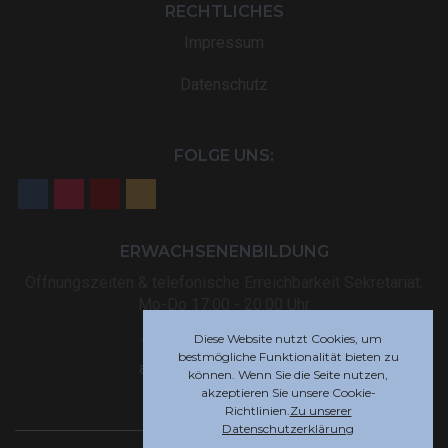
RECHTLICHES
Impressum
Datenschutz
FOLGE UNS:
ERWACHSENENBILDUNG
Öffnungszeiten & telefonische Erreichbarkeit Sekretariat:
Mo-Do 17:00 - 20:00 Uhr
Diese Website nutzt Cookies, um
Tel: +32 (0) 87 59 12 80
bestmögliche Funktionalität bieten zu
akademie@rsi-eupen.be
können. Wenn Sie die Seite nutzen,
akzeptieren Sie unsere Cookie-
Richtlinien.
Zu unserer
Datenschutzerklärung