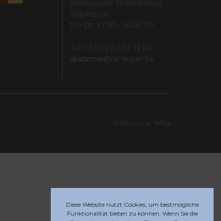
telefonische Erreichbarkeit
Sekretariat:
Mo-Do 17:00 - 20:00 Uhr
Tel: +32 (0) 87 59 12 80
akademie@rsi-eupen.be
Webdesign by
Indigo
Diese Website nutzt Cookies, um bestmögliche
Funktionalität bieten zu können. Wenn Sie die