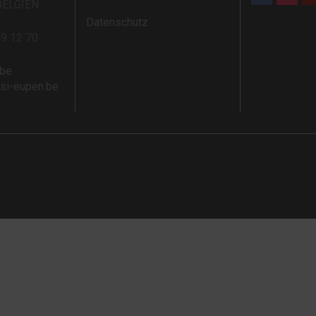
BELGIEN
Datenschutz
59 12 70
.be
rsi-eupen.be