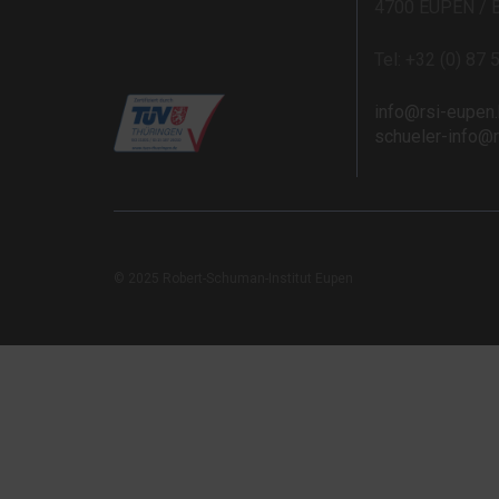
4700 EUPEN / 
Tel: +32 (0) 87 
info@rsi-eupen
schueler-info@
© 2025 Robert-Schuman-Institut Eupen