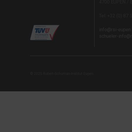
4700 EUPEN / 
Tel: +32 (0) 87 
info@rsi-eupen
schueler-info@
© 2025 Robert-Schuman-Institut Eupen