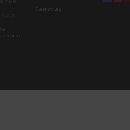
BELGIEN
Datenschutz
59 12 70
.be
rsi-eupen.be