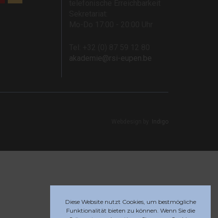
telefonische Erreichbarkeit
Sekretariat:
Mo-Do 17:00 - 20:00 Uhr
Tel: +32 (0) 87 59 12 80
akademie@rsi-eupen.be
Webdesign by
Indigo
Diese Website nutzt Cookies, um bestmögliche
Funktionalität bieten zu können. Wenn Sie die