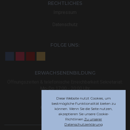
RECHTLICHES
Impressum
Datenschutz
FOLGE UNS:
ERWACHSENENBILDUNG
Öffnungszeiten & telefonische Erreichbarkeit Sekretariat:
Mo-Do 17:00 - 20:00 Uhr
Diese Website nutzt Cookies, um
Tel: +32 (0) 87 59 12 80
bestmögliche Funktionalität bieten zu
akademie@rsi-eupen.be
können. Wenn Sie die Seite nutzen,
akzeptieren Sie unsere Cookie-
Richtlinien.
Zu unserer
Datenschutzerklärung