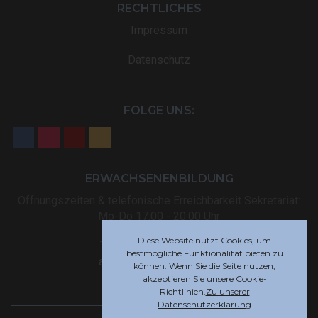
RECHTLICHES
Impressum
Datenschutz
FOLGE UNS:
ERWACHSENENBILDUNG
Öffnungszeiten & telefonische Erreichbarkeit Sekretariat:
Mo-Do 17:00 - 20:00 Uhr
Diese Website nutzt Cookies, um
Tel: +32 (0) 87 59 12 80
bestmögliche Funktionalität bieten zu
akademie@rsi-eupen.be
können. Wenn Sie die Seite nutzen,
akzeptieren Sie unsere Cookie-
Richtlinien.
Zu unserer
Datenschutzerklärung