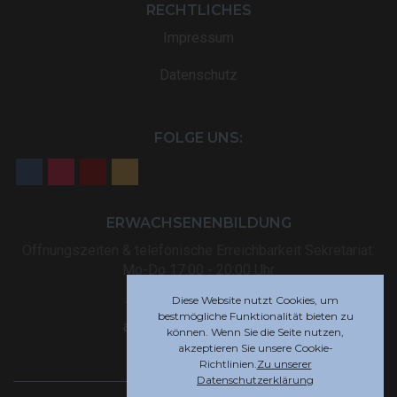
RECHTLICHES
Impressum
Datenschutz
FOLGE UNS:
ERWACHSENENBILDUNG
Öffnungszeiten & telefonische Erreichbarkeit Sekretariat:
Mo-Do 17:00 - 20:00 Uhr
Diese Website nutzt Cookies, um
Tel: +32 (0) 87 59 12 80
bestmögliche Funktionalität bieten zu
akademie@rsi-eupen.be
können. Wenn Sie die Seite nutzen,
akzeptieren Sie unsere Cookie-
Richtlinien.
Zu unserer
Datenschutzerklärung