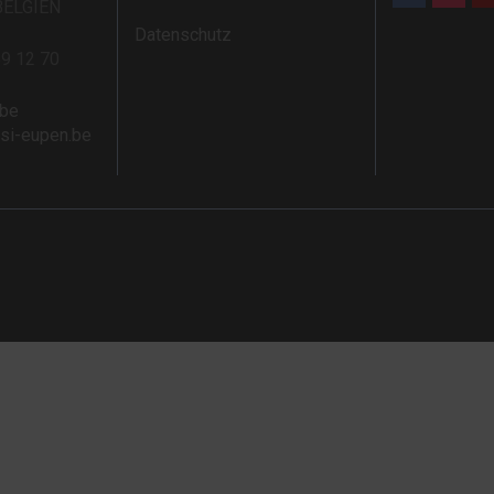
BELGIEN
Datenschutz
59 12 70
.be
rsi-eupen.be