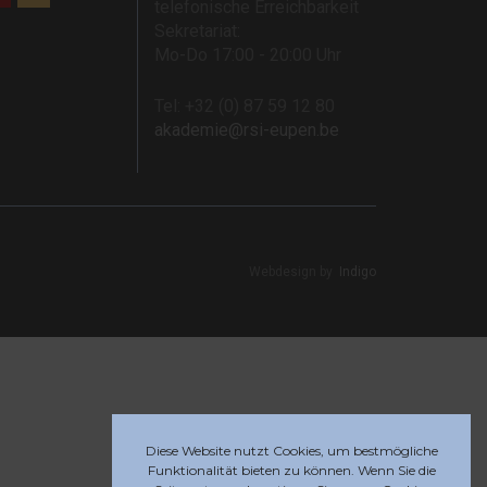
telefonische Erreichbarkeit
Sekretariat:
Mo-Do 17:00 - 20:00 Uhr
Tel: +32 (0) 87 59 12 80
akademie@rsi-eupen.be
Webdesign by
Indigo
Diese Website nutzt Cookies, um bestmögliche
Funktionalität bieten zu können. Wenn Sie die