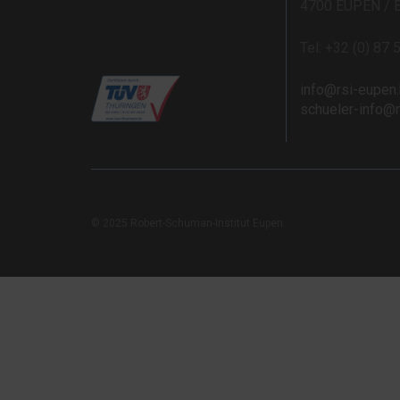
4700 EUPEN / 
Tel: +32 (0) 87 
info@rsi-eupen
schueler-info@
© 2025 Robert-Schuman-Institut Eupen