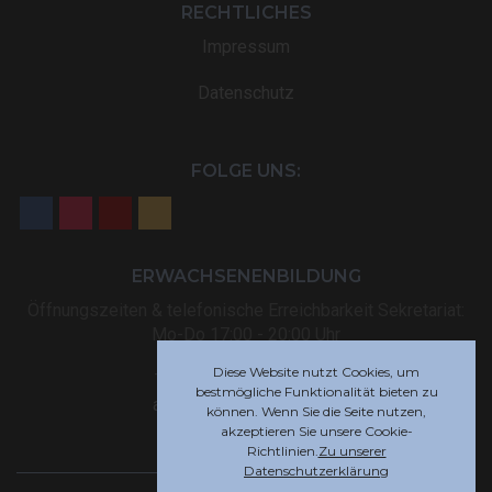
RECHTLICHES
Impressum
Datenschutz
FOLGE UNS:
ERWACHSENENBILDUNG
Öffnungszeiten & telefonische Erreichbarkeit Sekretariat:
Mo-Do 17:00 - 20:00 Uhr
Diese Website nutzt Cookies, um
Tel: +32 (0) 87 59 12 80
bestmögliche Funktionalität bieten zu
akademie@rsi-eupen.be
können. Wenn Sie die Seite nutzen,
akzeptieren Sie unsere Cookie-
Richtlinien.
Zu unserer
Datenschutzerklärung